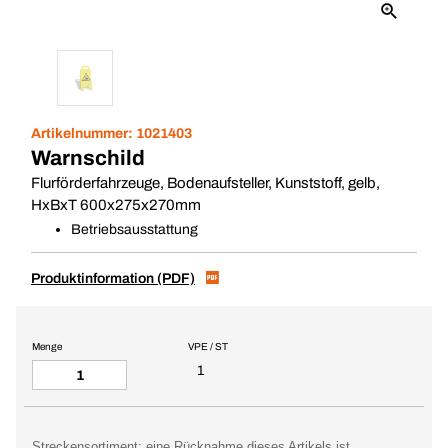
Artikelnummer:
1021403
Warnschild
Flurförderfahrzeuge, Bodenaufsteller, Kunststoff, gelb,
HxBxT 600x275x270mm
Betriebsausstattung
Produktinformation (PDF)
Menge
VPE / ST
1
Streckensortiment: eine Rücknahme dieses Artikels ist