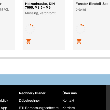
r
Holzschraube, DIN
Fenster-Einstell-Set
7995, M3,5 – M6
hl A2,
6-teilig
Messing, verchromt
Rechner / Planer
Über uns
rblick
Dübelrechner
Kontakt
 App
BTI Bemessungssoftware
Karriere