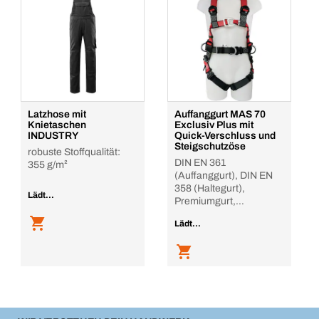
Latzhose mit
Auffanggurt MAS 70
Knietaschen
Exclusiv Plus mit
INDUSTRY
Quick-Verschluss und
Steigschutzöse
robuste Stoffqualität:
DIN EN 361
355 g/m²
(Auffanggurt), DIN EN
358 (Haltegurt),
Lädt...
Premiumgurt,
Rückenunterstützu
Lädt...