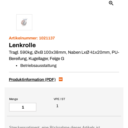
Artikelnummer:
1021137
Lenkrolle
Tragl. 590kg, ØxB 100x38mm, Naben LxØ 41x20mm, PU-
Bereifung, Kugellager, Felge G
Betriebsausstattung
Produktinformation (PDF)
Menge
VPE / ST
1
Streckensortiment: eine Rücknahme dieses Artikels ist