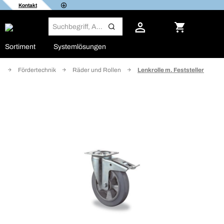
Kontakt
Sortiment
Systemlösungen
e
Fördertechnik
Räder und Rollen
Lenkrolle m. Feststeller