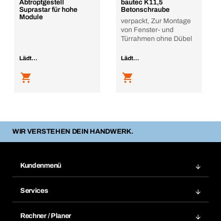
Abtropfgestell
bautec K11,5
Suprastar für hohe
Betonschraube
Module
verpackt, Zur Montage
von Fenster- und
Türrahmen ohne Dübel
Lädt...
Lädt...
WIR VERSTEHEN DEIN HANDWERK.
Kundenmenü
Zuletzt bestellte Produkte
Services
Meine Bestellungen
Services im Überblick
Rechnungen
Rechner / Planer