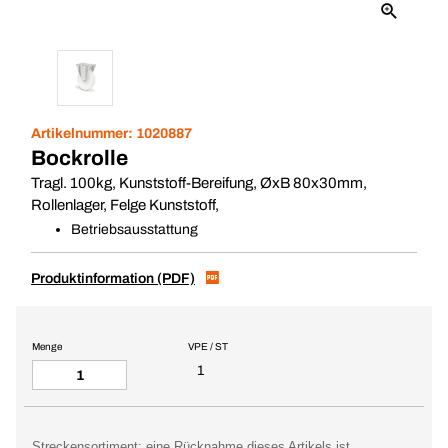
Artikelnummer:
1020887
Bockrolle
Tragl. 100kg, Kunststoff-Bereifung, ØxB 80x30mm,
Rollenlager, Felge Kunststoff,
Betriebsausstattung
Produktinformation (PDF)
Menge
VPE / ST
1
Streckensortiment: eine Rücknahme dieses Artikels ist