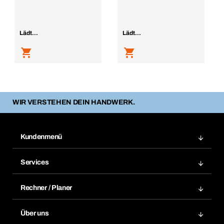
Lädt...
Lädt...
WIR VERSTEHEN DEIN HANDWERK.
Kundenmenü
Zuletzt bestellte Produkte
Services
Meine Bestellungen
Services im Überblick
Rechnungen
Rechner / Planer
BTI by BERNER App
Daueraufträge
Dübelrechner
Elektronischer Datenaustausch
Über uns
Merklisten
BTI Bemessungssoftware