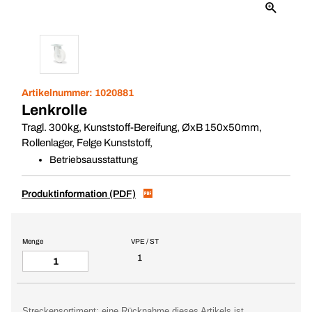
Artikelnummer:
1020881
Lenkrolle
Tragl. 300kg, Kunststoff-Bereifung, ØxB 150x50mm,
Rollenlager, Felge Kunststoff,
Betriebsausstattung
Produktinformation (PDF)
Menge
VPE / ST
1
Streckensortiment: eine Rücknahme dieses Artikels ist