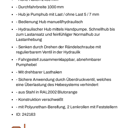
- Durchfahrbreite 1000 mm
- Hub je Pumphub mit Last / ohne Last 5 / 7 mm
- Bedienung Hub manuell/hydraulisch
- Hydraulischer Hub mittels Handpumpe. Schnellhub bis
zum Lastansatz und feinfühliger Normalhub zur
Lastanhebung
- Senken durch Drehen der Rändelschraube mit
regulierbarem Ventil in der Hydraulik
- Fahrgestell zusammenklappbar, abnehmbarer
Pumphebel
- Mit drehbarer Lasthaken
- Sichere Anwendung durch Überdruckventil, welches
eine Überlastung des Hebesystems verhindert
- aus Stahl in RAL2002 Blutorange
- Konstruktion verschweißt
- mit Polyurethan-Bereifung, 2 Lenkrollen mit Feststellern
ID: 242163