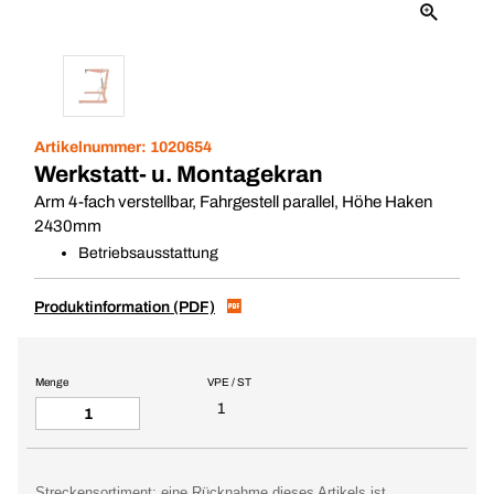
Artikelnummer:
1020654
Werkstatt- u. Montagekran
Arm 4-fach verstellbar, Fahrgestell parallel, Höhe Haken
2430mm
Betriebsausstattung
Produktinformation (PDF)
Menge
VPE / ST
1
Streckensortiment: eine Rücknahme dieses Artikels ist