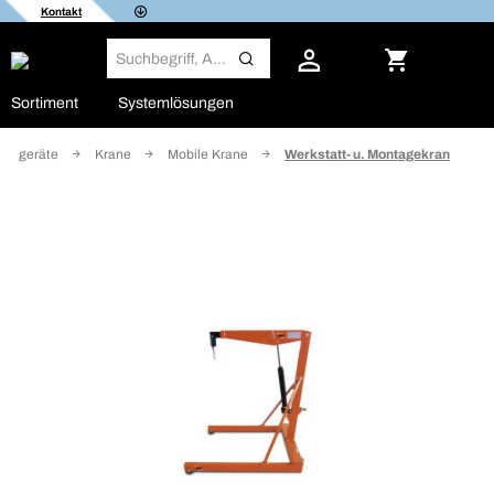
Kontakt
Sortiment
Systemlösungen
ebegeräte
Krane
Mobile Krane
Werkstatt- u. Montagekran