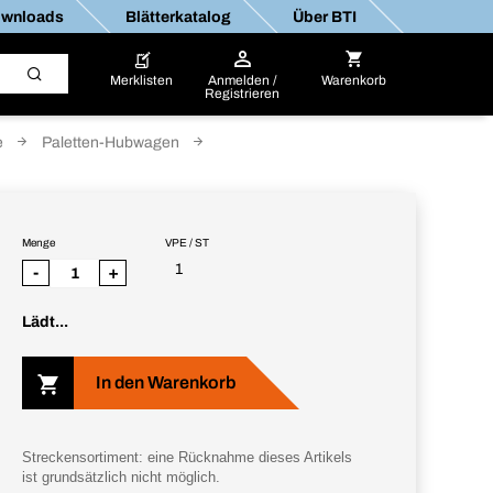
wnloads
Blätterkatalog
Über BTI
Merklisten
Anmelden /
Warenkorb
Registrieren
e
Paletten-Hubwagen
Menge
VPE / ST
1
-
+
Lädt...
In den Warenkorb
Streckensortiment: eine Rücknahme dieses Artikels
ist grundsätzlich nicht möglich.