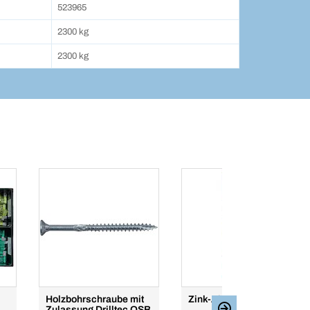
523965
2300 kg
2300 kg
Holzbohrschraube mit
Zink-Aluspray Premium
Zulassung Drilltec OSB