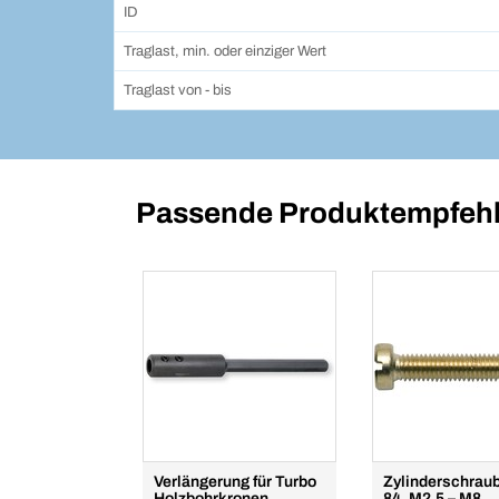
ID
Traglast, min. oder einziger Wert
Traglast von - bis
Passende Produktempfehl
Verlängerung für Turbo
Zylinderschrau
Holzbohrkronen
84, M2,5 – M8