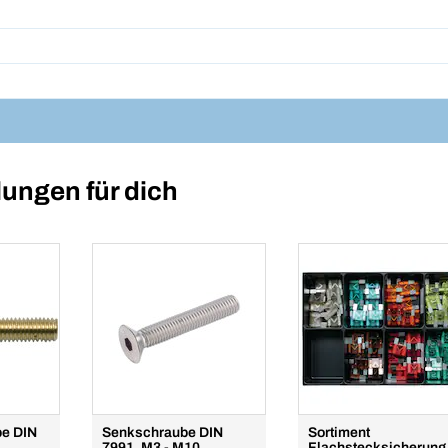
ungen für dich
be DIN
Senkschraube DIN
Sortiment
7991, M3 - M10
Flachstecksicherung