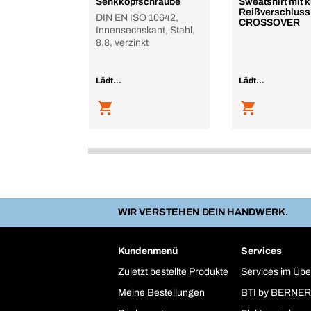
Senkkopfschraube
Sweatshirt mit 
Reißverschluss
DIN EN ISO 10642,
CROSSOVER
Innensechskant, Stahl,
8.8, verzinkt
Lädt...
Lädt...
WIR VERSTEHEN DEIN HANDWERK.
Kundenmenü
Services
Zuletzt bestellte Produkte
Services im Übe
Meine Bestellungen
BTI by BERNER