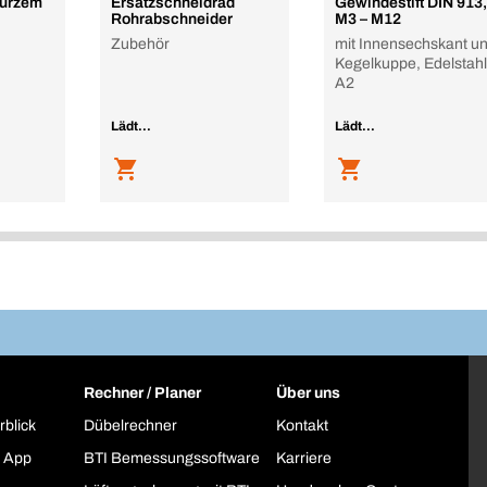
kurzem
Ersatzschneidrad
Gewindestift DIN 913,
Rohrabschneider
M3 – M12
Zubehör
mit Innensechskant u
Kegelkuppe, Edelstahl
A2
Lädt...
Lädt...
Rechner / Planer
Über uns
rblick
Dübelrechner
Kontakt
 App
BTI Bemessungssoftware
Karriere