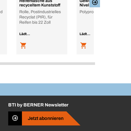
Reifentasche aus
Gewindelasche zum
recyceltem Kunststoff
Nivellieren
nd
Rolle, Postindustrielles
Polypropylen (PP)
Recyclat (PIR), für
Reifen bis 22 Zoll
Lädt...
Lädt...
BTI by BERNER Newsletter
Jetzt abonnieren