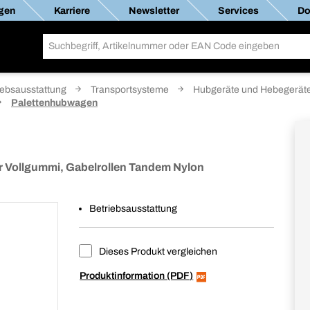
gen
Karriere
Newsletter
Services
Do
iebsausstattung
Transportsysteme
Hubgeräte und Hebegerät
Palettenhubwagen
r Vollgummi, Gabelrollen Tandem Nylon
Betriebsausstattung
Dieses Produkt vergleichen
Produktinformation (PDF)