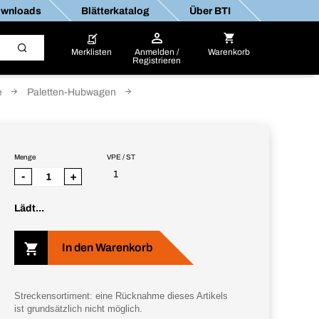
wnloads
Blätterkatalog
Über BTI
Merklisten
Anmelden /
Warenkorb
Registrieren
e
Paletten-Hubwagen
Menge
VPE / ST
1
-
+
Lädt...
In den Warenkorb
Streckensortiment: eine Rücknahme dieses Artikels
ist grundsätzlich nicht möglich.