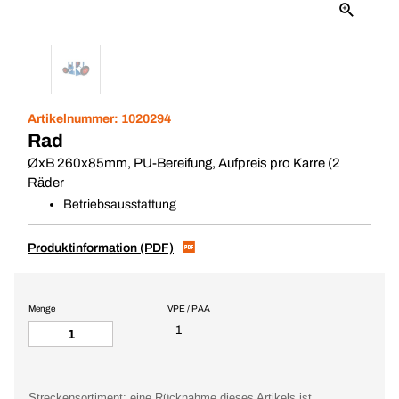
Artikelnummer:
1020294
Rad
ØxB 260x85mm, PU-Bereifung, Aufpreis pro Karre (2
Räder
Betriebsausstattung
Produktinformation (PDF)
Menge
VPE / PAA
1
Streckensortiment: eine Rücknahme dieses Artikels ist