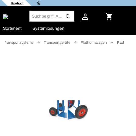
Kontakt
Sortiment
Systemlösungen
Transportsysteme
Transportgeräte
Plattformwagen
Rad