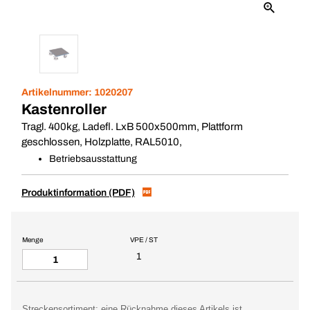
Artikelnummer:
1020207
Kastenroller
Tragl. 400kg, Ladefl. LxB 500x500mm, Plattform
geschlossen, Holzplatte, RAL5010,
Betriebsausstattung
Produktinformation (PDF)
Menge
VPE / ST
1
Streckensortiment: eine Rücknahme dieses Artikels ist