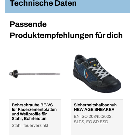
Technische Daten
Passende
Produktempfehlungen für dich
Bohrschraube BE-VS
Sicherheitshalbschuh
für Faserzementplatten
NEW AGE SNEAKER
und Wellprofile für
EN ISO 20345:2022,
Stahl, Bohrleistun
S1PS, FO SR ESD
Stahl, feuerverzinkt