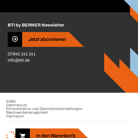
ift-Montageplaner
Handwerker-Center
Insektenschutzplaner
Nutzungsbedingungen
Regalplaner
BTI by BERNER Newsletter
Haftungsausschluss
Qualitätsmanagement
Jetzt abonnieren
Zertifikate
07940 141 141
CVV-Liste
info@bti.de
Corporate Responsibility
Business Conduct
AGBs
Datenschutz
Einverständnis- und Datenschutzeinstellungen
Beschwerdemanagement
Impressum
Copyright © 2026. BTI Befestigungstechnik GmbH & Co. KG. Alle
Rechte vorbehalten. Verkauf nur an Unternehmer, Gewerbetreibende,
In den Warenkorb