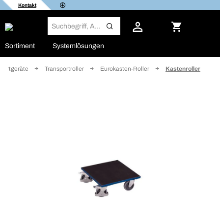
Kontakt
Sortiment
Systemlösungen
portgeräte
Transportroller
Eurokasten-Roller
Kastenroller