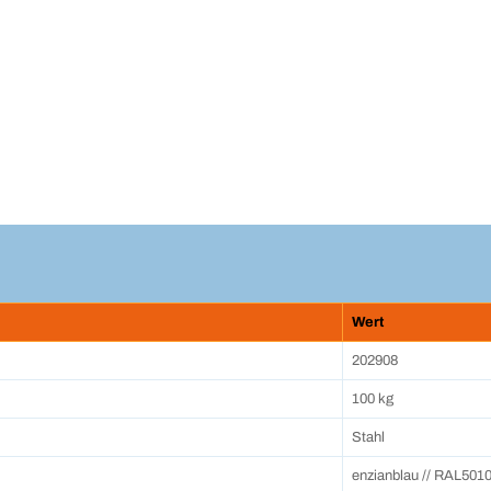
Wert
202908
100 kg
Stahl
enzianblau // RAL501