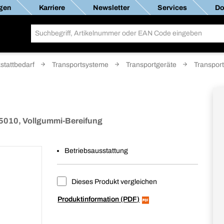
gen
Karriere
Newsletter
Services
Do
stattbedarf
Transportsysteme
Transportgeräte
Transpor
AL5010, Vollgummi-Bereifung
Betriebsausstattung
Dieses Produkt vergleichen
Produktinformation (PDF)