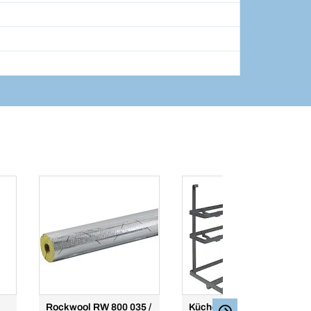
Rockwool RW 800 035 /
Küchenrollenhalter