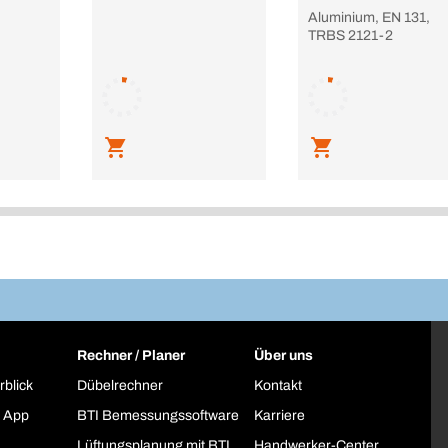
Aluminium, EN 131,
TRBS 2121-2
Rechner / Planer
Über uns
rblick
Dübelrechner
Kontakt
 App
BTI Bemessungssoftware
Karriere
Lüftungsplanung mit BTI
Handwerker-Center