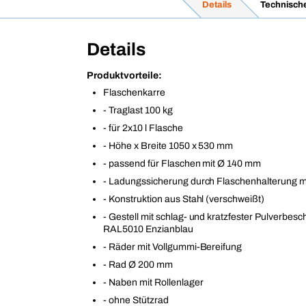
Details
Technisch
Details
Produktvorteile:
Flaschenkarre
- Traglast 100 kg
- für 2x10 l Flasche
- Höhe x Breite 1050 x 530 mm
- passend für Flaschen mit Ø 140 mm
- Ladungssicherung durch Flaschenhalterung m
- Konstruktion aus Stahl (verschweißt)
- Gestell mit schlag- und kratzfester Pulverbesc
RAL5010 Enzianblau
- Räder mit Vollgummi-Bereifung
- Rad Ø 200 mm
- Naben mit Rollenlager
- ohne Stützrad