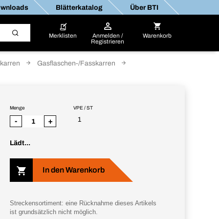
wnloads
Blätterkatalog
Über BTI
Merklisten
Anmelden /
Warenkorb
Registrieren
tkarren
Gasflaschen-/Fasskarren
Menge
VPE / ST
1
-
+
Lädt...
In den Warenkorb
Streckensortiment: eine Rücknahme dieses Artikels
ist grundsätzlich nicht möglich.