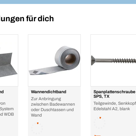
ungen für dich
nd
Wannendichtband
Spanplattenschraube
SPS, TX
Zur Anbringung
von
Teilgewinde, Senkkopf
zwischen Badewannen
 System
Edelstahl A2, blank
oder Duschtassen und
nd WDB
Wand