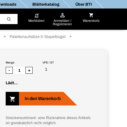
wnloads
Blätterkatalog
Über BTI
Merklisten
Anmelden /
Warenkorb
Registrieren
Palettenaufsätze & Stapelbügel
Menge
VPE / ST
1
-
+
Lädt...
In den Warenkorb
Streckensortiment: eine Rücknahme dieses Artikels
ist grundsätzlich nicht möglich.