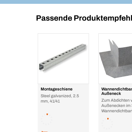
Passende Produktempfehl
Montageschiene
Wannendichtba
Außeneck
Steel galvanized, 2.5
Zum Abdichten 
mm, 41/41
Außenecken im
Wannendichtba