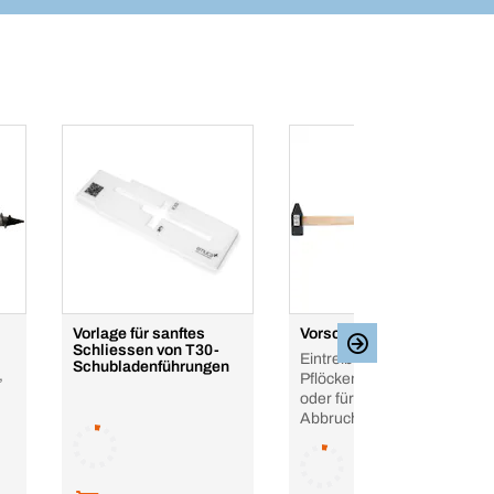
Vorlage für sanftes
Vorschlaghammer
Schliessen von T30-
Eintreiben von Pfosten,
Schubladenführungen
,
Pflöcken und Pfählen
oder für
Abbrucharbeiten