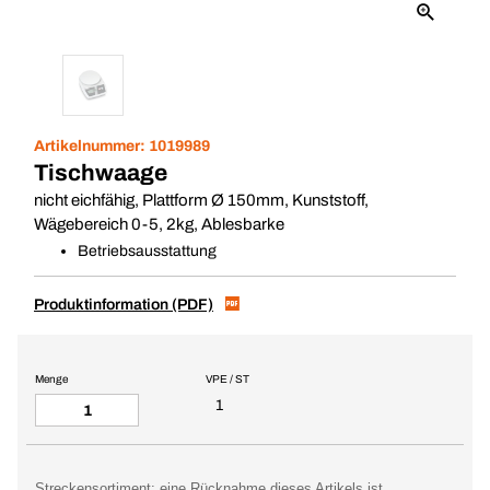
Artikelnummer:
1019989
Tischwaage
nicht eichfähig, Plattform Ø 150mm, Kunststoff,
Wägebereich 0-5, 2kg, Ablesbarke
Betriebsausstattung
Produktinformation (PDF)
Menge
VPE / ST
1
Streckensortiment: eine Rücknahme dieses Artikels ist