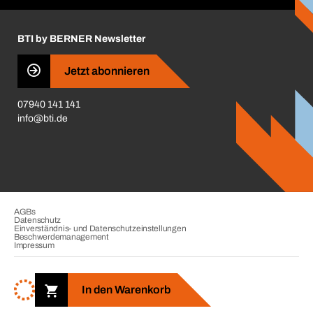
Insektenschutzplaner
Nutzungsbedingungen
Regalplaner
BTI by BERNER Newsletter
Haftungsausschluss
Qualitätsmanagement
Jetzt abonnieren
Zertifikate
07940 141 141
CVV-Liste
info@bti.de
Corporate Responsibility
Business Conduct
AGBs
Datenschutz
Einverständnis- und Datenschutzeinstellungen
Beschwerdemanagement
Impressum
Copyright © 2026. BTI Befestigungstechnik GmbH & Co. KG. Alle
Rechte vorbehalten. Verkauf nur an Unternehmer, Gewerbetreibende,
In den Warenkorb
Freiberufler und öffentliche Institutionen.