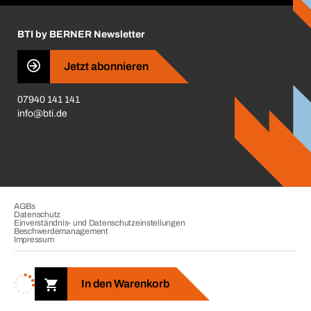
Insektenschutzplaner
Nutzungsbedingungen
Regalplaner
BTI by BERNER Newsletter
Haftungsausschluss
Qualitätsmanagement
Jetzt abonnieren
Zertifikate
07940 141 141
CVV-Liste
info@bti.de
Corporate Responsibility
Business Conduct
AGBs
Datenschutz
Einverständnis- und Datenschutzeinstellungen
Beschwerdemanagement
Impressum
Copyright © 2026. BTI Befestigungstechnik GmbH & Co. KG. Alle
Rechte vorbehalten. Verkauf nur an Unternehmer, Gewerbetreibende,
In den Warenkorb
Freiberufler und öffentliche Institutionen.