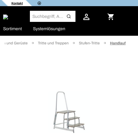
Kontakt
Sortiment
Systemlösungen
tern und Gerüste
Tritte und Treppen
Stufen-Tritte
Handlauf