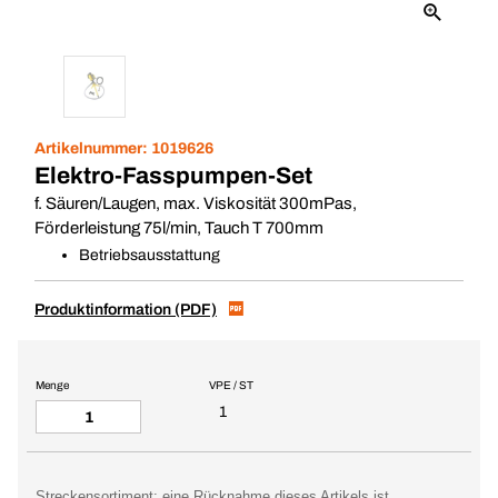
Artikelnummer:
1019626
Elektro-Fasspumpen-Set
f. Säuren/Laugen, max. Viskosität 300mPas,
Förderleistung 75l/min, Tauch T 700mm
Betriebsausstattung
Produktinformation (PDF)
Menge
VPE / ST
1
Streckensortiment: eine Rücknahme dieses Artikels ist