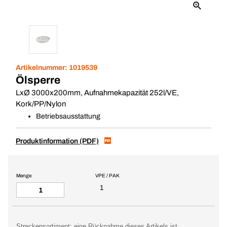
Artikelnummer:
1019539
Ölsperre
LxØ 3000x200mm, Aufnahmekapazität 252l/VE,
Kork/PP/Nylon
Betriebsausstattung
Produktinformation (PDF)
Menge
VPE / PAK
1
Streckensortiment: eine Rücknahme dieses Artikels ist