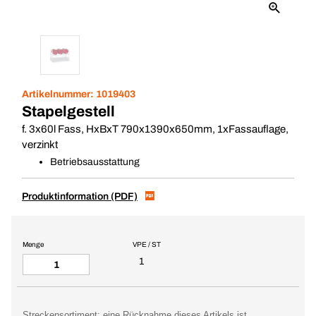
Artikelnummer:
1019403
Stapelgestell
f. 3x60l Fass, HxBxT 790x1390x650mm, 1xFassauflage,
verzinkt
Betriebsausstattung
Produktinformation (PDF)
Menge
VPE / ST
1
Streckensortiment: eine Rücknahme dieses Artikels ist