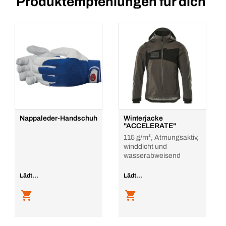
Produktempfehlungen für dich
Nappaleder-Handschuh
Winterjacke
"ACCELERATE"
115 g/m², Atmungsaktiv,
winddicht und
wasserabweisend
Lädt...
Lädt...