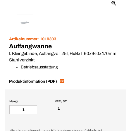
Artikelnummer:
1019303
Auffangwanne
f. Kleingebinde, Auffangvol. 25l, HxBxT 60x940x470mm,
Stahl verzinkt
Betriebsausstattung
Produktinformation (PDF)
Menge
VPE / ST
1
Streckensortiment: eine Rücknahme dieses Artikels ist