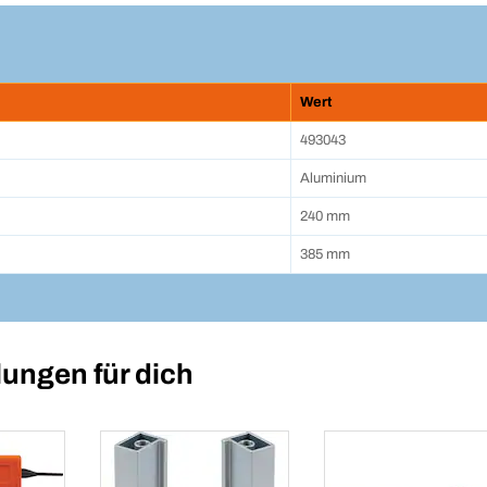
Wert
493043
Aluminium
240 mm
385 mm
ungen für dich