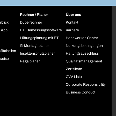
Rechner / Planer
Über uns
rblick
Dübelrechner
Kontakt
 App
BTI Bemessungssoftware
Karriere
Lüftungsplanung mit BTI
Handwerker-Center
h
ift-Montageplaner
Nutzungsbedingungen
ßtabellen
Insektenschutzplaner
Haftungsausschluss
weise
Regalplaner
Qualitätsmanagement
Zertifikate
CVV-Liste
Corporate Responsibility
Business Conduct