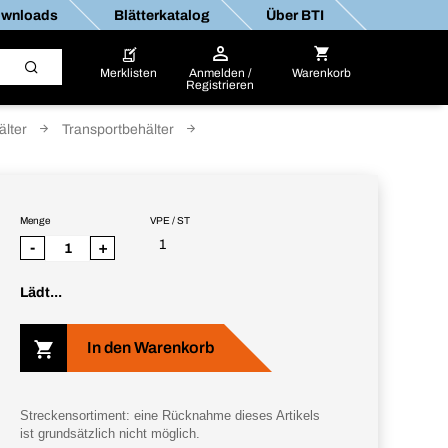
wnloads
Blätterkatalog
Über BTI
Merklisten
Anmelden /
Warenkorb
Registrieren
älter
Transportbehälter
Menge
VPE / ST
1
-
+
Lädt...
In den Warenkorb
Streckensortiment: eine Rücknahme dieses Artikels
ist grundsätzlich nicht möglich.