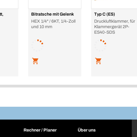
t,
Bitratsche mit Gelenk
Typ C (ES)
HEX 1/4" / 6KT, 1/4-Zoll
Druckluftklammer, für
und 10 mm
Klammergerät 2P-
ES40-SDS
Rechner / Planer
Über uns