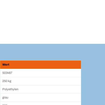
Wert
503487
250 kg
Polyethylen
grau