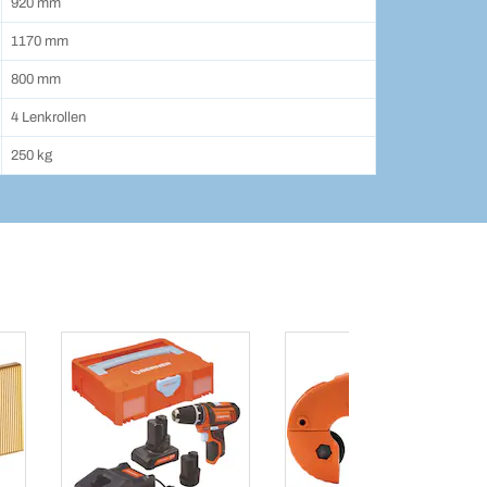
920 mm
1170 mm
800 mm
4 Lenkrollen
250 kg