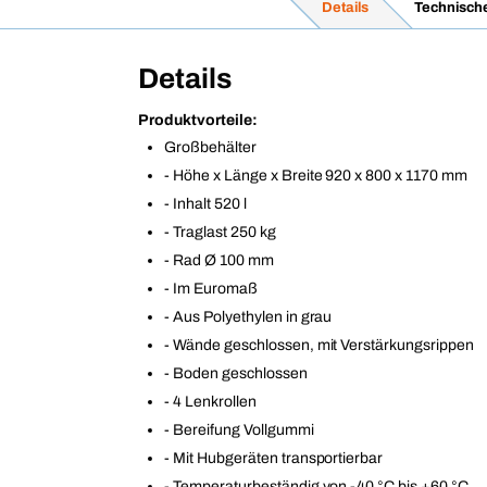
Details
Technisch
Details
Produktvorteile:
Großbehälter
- Höhe x Länge x Breite 920 x 800 x 1170 mm
- Inhalt 520 l
- Traglast 250 kg
- Rad Ø 100 mm
- Im Euromaß
- Aus Polyethylen in grau
- Wände geschlossen, mit Verstärkungsrippen
- Boden geschlossen
- 4 Lenkrollen
- Bereifung Vollgummi
- Mit Hubgeräten transportierbar
- Temperaturbeständig von -40 °C bis +60 °C