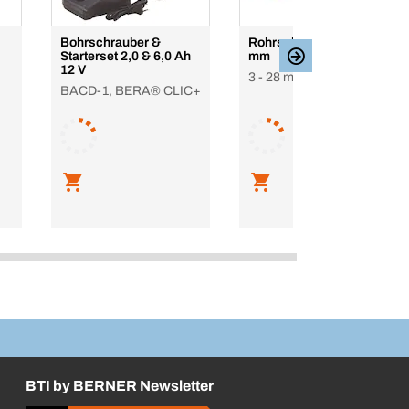
Bohrschrauber &
Rohrschneider 3-28
Starterset 2,0 & 6,0 Ah
mm
12 V
3 - 28 mm, 1/8 - 1 1/8 "
BACD-1, BERA® CLIC+
BTI by BERNER Newsletter