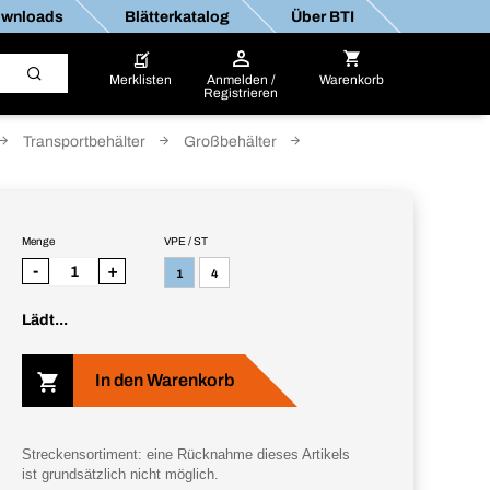
wnloads
Blätterkatalog
Über BTI
Merklisten
Anmelden /
Warenkorb
Registrieren
Transportbehälter
Großbehälter
Menge
VPE / ST
-
+
1
4
Lädt...
In den Warenkorb
Streckensortiment: eine Rücknahme dieses Artikels
ist grundsätzlich nicht möglich.