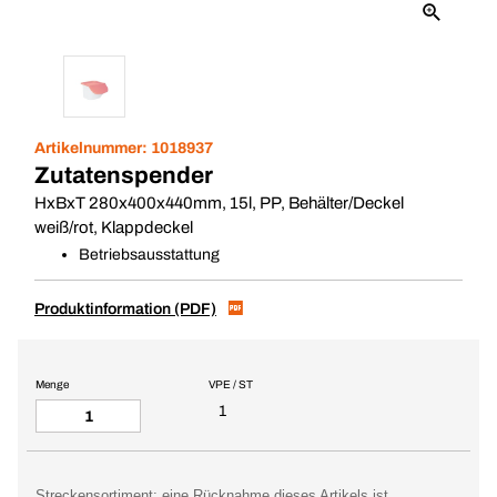
Artikelnummer:
1018937
Zutatenspender
HxBxT 280x400x440mm, 15l, PP, Behälter/Deckel
weiß/rot, Klappdeckel
Betriebsausstattung
Produktinformation (PDF)
Menge
VPE / ST
1
Streckensortiment: eine Rücknahme dieses Artikels ist