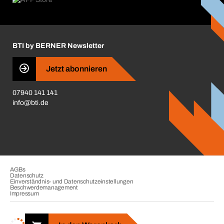
Karriere
ift-Montageplaner
Handwerker-Center
Insektenschutzplaner
Nutzungsbedingungen
Regalplaner
BTI by BERNER Newsletter
Haftungsausschluss
Qualitätsmanagement
Jetzt abonnieren
Zertifikate
07940 141 141
CVV-Liste
info@bti.de
Corporate Responsibility
Business Conduct
AGBs
Datenschutz
Einverständnis- und Datenschutzeinstellungen
Beschwerdemanagement
Impressum
Copyright © 2026. BTI Befestigungstechnik GmbH & Co. KG. Alle