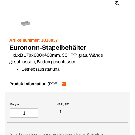
Artikelnummer:
1018837
Euronorm-Stapelbehälter
HxLxB 170x600x400mm, 33l, PP, grau, Wände
geschlossen, Boden geschlossen
Betriebsausstattung
Produktinformation (PDF)
Menge
VPE / ST
1
Streckensortiment: eine Rücknahme dieses Artikels ist