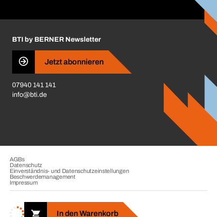
ift-Montageplaner
Handwerker-Center
Insektenschutzplaner
Nutzungsbedingungen
Regalplaner
BTI by BERNER Newsletter
Haftungsausschluss
Qualitätsmanagement
Jetzt abonnieren
Zertifikate
07940 141 141
CVV-Liste
info@bti.de
Corporate Responsibility
Business Conduct
AGBs
Datenschutz
Einverständnis- und Datenschutzeinstellungen
Beschwerdemanagement
Impressum
Copyright © 2026. BTI Befestigungstechnik GmbH & Co. KG. Alle
Rechte vorbehalten. Verkauf nur an Unternehmer, Gewerbetreibende,
In den Warenkorb