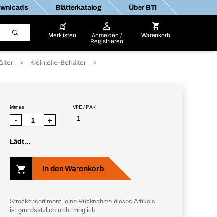
wnloads
Blätterkatalog
Über BTI
Merklisten
Anmelden /
Warenkorb
Registrieren
älter
Kleinteile-Behälter
Menge
VPE / PAK
1
-
+
Lädt...
In den Warenkorb
Streckensortiment: eine Rücknahme dieses Artikels
ist grundsätzlich nicht möglich.