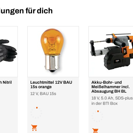
ungen für dich
 Nitril
Leuchtmittel 12V BAU
Akku-Bohr- und
15s orange
Meißelhammer incl.
Absaugung BH BL
12 V, BAU 15s
18 V, 5.0 Ah, SDS-plus
in der BTI Box