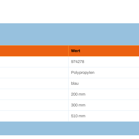
Wert
974278
Polypropylen
blau
200 mm
300 mm
510 mm