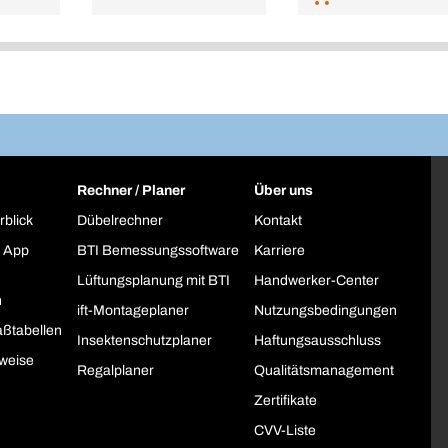
Rechner / Planer
Über uns
rblick
Dübelrechner
Kontakt
 App
BTI Bemessungssoftware
Karriere
Lüftungsplanung mit BTI
Handwerker-Center
h
ift-Montageplaner
Nutzungsbedingungen
ßtabellen
Insektenschutzplaner
Haftungsausschluss
weise
Regalplaner
Qualitätsmanagement
Zertifikate
CVV-Liste