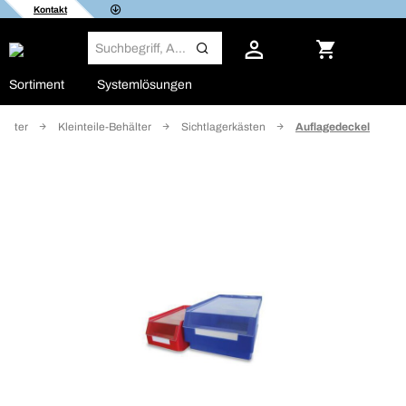
Kontakt
Sortiment
Systemlösungen
hälter
Kleinteile-Behälter
Sichtlagerkästen
Auflagedeckel