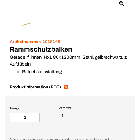
Artikelnummer:
1018146
Rammschutzbalken
Gerade, f. innen, HxL 86x1200mm, Stahl, gelb/schwarz, z.
Aufdübeln
Betriebsausstattung
Produktinformation (PDF)
Menge
VPE / ST
1
Streckensortiment: eine Rücknahme dieses Artikels ist