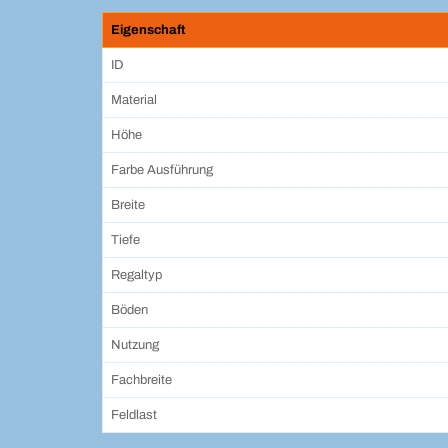
Eigenschaft
ID
Material
Höhe
Farbe Ausführung
Breite
Tiefe
Regaltyp
Böden
Nutzung
Fachbreite
Feldlast