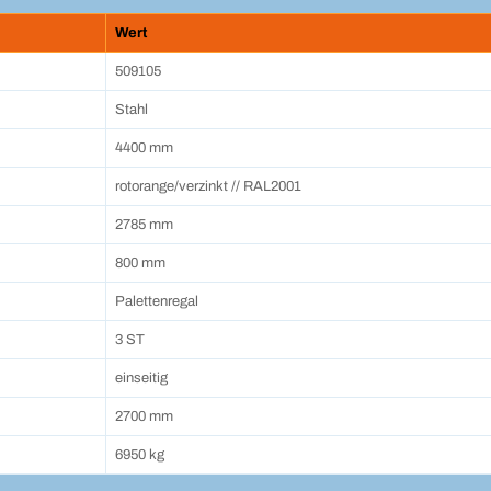
Wert
509105
Stahl
4400 mm
rotorange/verzinkt // RAL2001
2785 mm
800 mm
Palettenregal
3 ST
einseitig
2700 mm
6950 kg