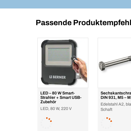
Passende Produktempfehl
LED – 80 W Smart-
Sechskantschr
Strahler + Smart USB-
DIN 931, M5 – 
Zubehör
Edelstahl A2, bla
LED, 80 W, 220 V
Schaft