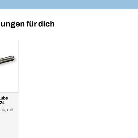
ungen für dich
aube
M24
nk, mit