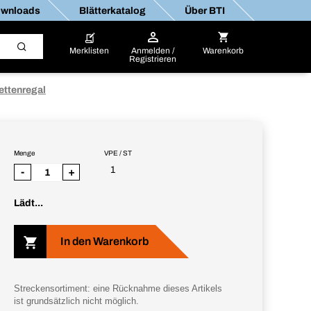
wnloads
Blätterkatalog
Über BTI
Merklisten
Anmelden /
Warenkorb
Registrieren
ettenregal
Menge
VPE / ST
1
-
+
Lädt...
In den Warenkorb
Streckensortiment: eine Rücknahme dieses Artikels
ist grundsätzlich nicht möglich.