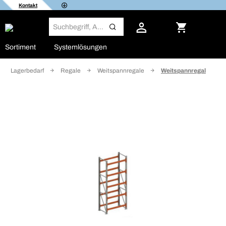
Kontakt
Sortiment
Systemlösungen
Lagerbedarf
Regale
Weitspannregale
Weitspannregal