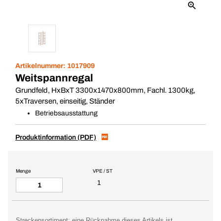
Artikelnummer:
1017909
Weitspannregal
Grundfeld, HxBxT 3300x1470x800mm, Fachl. 1300kg,
5xTraversen, einseitig, Ständer
Betriebsausstattung
Produktinformation (PDF)
Menge
VPE / ST
1
Streckensortiment: eine Rücknahme dieses Artikels ist