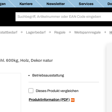
gen
Karriere
Newsletter
Services
Do
stattbedarf
Lagerbedarf
Regale
Weitspannregale
H
l. 600kg, Holz, Dekor natur
Betriebsausstattung
Dieses Produkt vergleichen
Produktinformation (PDF)