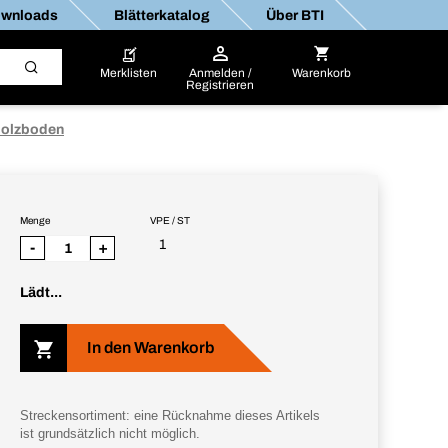
wnloads
Blätterkatalog
Über BTI
Merklisten
Anmelden /
Warenkorb
Registrieren
olzboden
Menge
VPE / ST
1
-
+
Lädt...
In den Warenkorb
Streckensortiment: eine Rücknahme dieses Artikels
ist grundsätzlich nicht möglich.