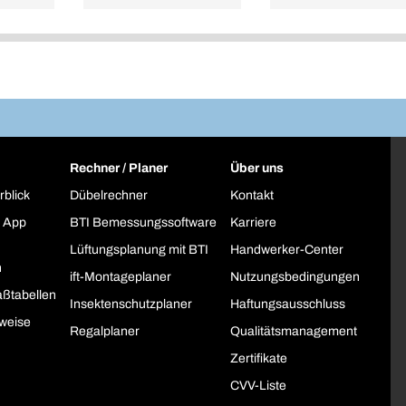
Rechner / Planer
Über uns
rblick
Dübelrechner
Kontakt
 App
BTI Bemessungssoftware
Karriere
Lüftungsplanung mit BTI
Handwerker-Center
h
ift-Montageplaner
Nutzungsbedingungen
ßtabellen
Insektenschutzplaner
Haftungsausschluss
weise
Regalplaner
Qualitätsmanagement
Zertifikate
CVV-Liste