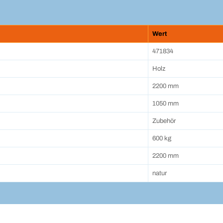
Wert
471834
Holz
2200 mm
1050 mm
Zubehör
600 kg
2200 mm
natur