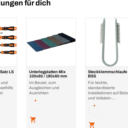
ungen für dich
Satz LS
Unterlegplatten-Mix
Steckklemmschlaufe
100x60 / 180x60 mm
BSS
 und
Im Beutel, zum
Für leichte,
selhilfe
Ausgleichen und
standardisierte
er
Ausrichten
Installationen auf Bet
und Vollstein-
Mauerwerk, U