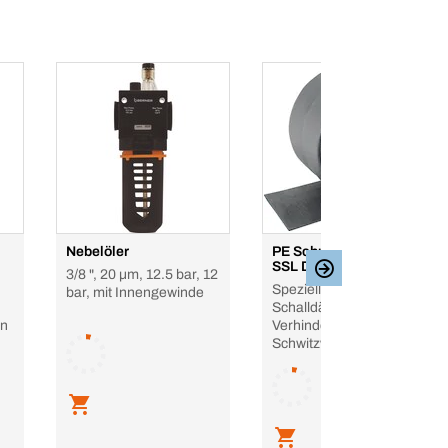
Nebelöler
PE Schutzschlauch iso-
SSL DN, Gleit
3/8 ", 20 µm, 12.5 bar, 12
Speziell zur
bar, mit Innengewinde
Schalldämmung und
on
Verhinderung von
Schwitzwasserbildung
bei Abfluss