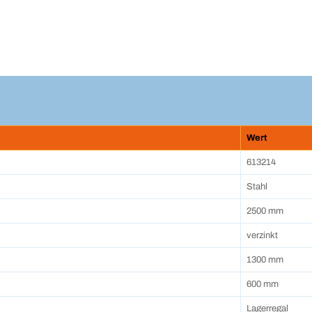
Wert
613214
Stahl
2500 mm
verzinkt
1300 mm
600 mm
Lagerregal