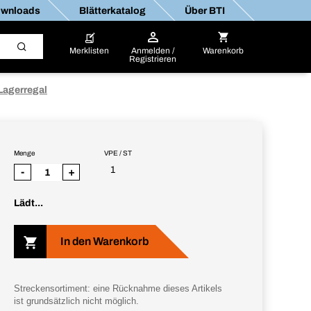
wnloads
Blätterkatalog
Über BTI
Merklisten
Anmelden /
Warenkorb
Registrieren
Lagerregal
Menge
VPE / ST
1
-
+
Lädt...
In den Warenkorb
Streckensortiment: eine Rücknahme dieses Artikels
ist grundsätzlich nicht möglich.