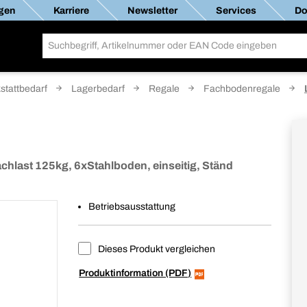
gen
Karriere
Newsletter
Services
Do
stattbedarf
Lagerbedarf
Regale
Fachbodenregale
last 125kg, 6xStahlboden, einseitig, Ständ
Betriebsausstattung
Dieses Produkt vergleichen
Produktinformation (PDF)