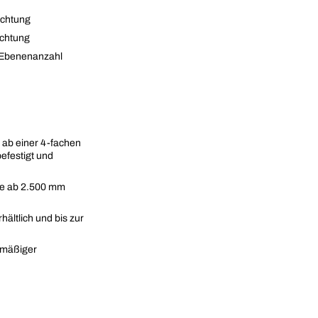
ichtung
ichtung
, Ebenenanzahl
ab einer 4-fachen
efestigt und
öhe ab 2.500 mm
ältlich und bis zur
hmäßiger