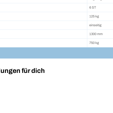
6 ST
125 kg
einseitig
1300 mm
750 kg
ungen für dich