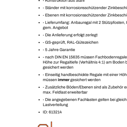
- Konstruktion aus Stahl
- Ständer mit korrosionsschützender Zinkbesch
- Ebenen mit korrosionsschützender Zinkbesch
- Lieferumfang: Anbauregal mit 2 Stützpfosten
gem. Angebot
- Die Anlieferung erfolgt zerlegt
- GS-geprüft, RAL-Gütezeichen
- 5 Jahre Garantie
- nach DIN EN 15635 müssen Fachbodenregale 
Höhe zur Regaltiefe (Verhältnis 4:1) am Boden b
gesichert werden
- Einseitig handbeschickte Regale mit einer H
müssen
immer
gesichert werden
- Zusätzliche Böden/Ebenen sind als Zubehör erh
max. Feldlast erweiterbar
- Die angegebenen Fachlasten gelten bei gleic
Lastverteilung
ID: 613214