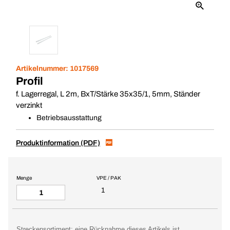
Artikelnummer:
1017569
Profil
f. Lagerregal, L 2m, BxT/Stärke 35x35/1, 5mm, Ständer
verzinkt
Betriebsausstattung
Produktinformation (PDF)
Menge
VPE / PAK
1
Streckensortiment: eine Rücknahme dieses Artikels ist