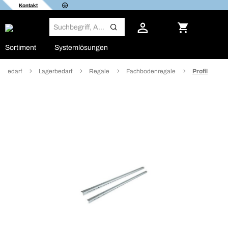
Kontakt
Sortiment
Systemlösungen
ttbedarf
Lagerbedarf
Regale
Fachbodenregale
Profil