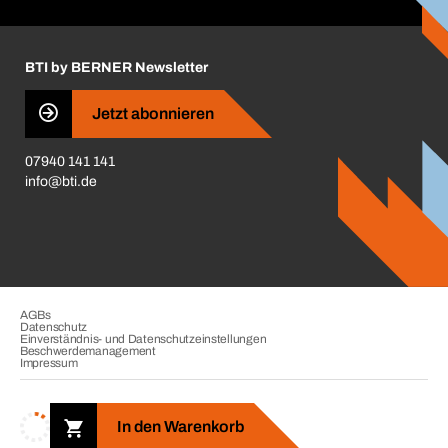
Handwerker-Center
Insektenschutzplaner
Nutzungsbedingungen
Regalplaner
BTI by BERNER Newsletter
Haftungsausschluss
Qualitätsmanagement
Jetzt abonnieren
Zertifikate
07940 141 141
CVV-Liste
info@bti.de
Corporate Responsibility
Business Conduct
AGBs
Datenschutz
Einverständnis- und Datenschutzeinstellungen
Beschwerdemanagement
Impressum
Copyright © 2026. BTI Befestigungstechnik GmbH & Co. KG. Alle
Rechte vorbehalten. Verkauf nur an Unternehmer, Gewerbetreibende,
In den Warenkorb
Freiberufler und öffentliche Institutionen.