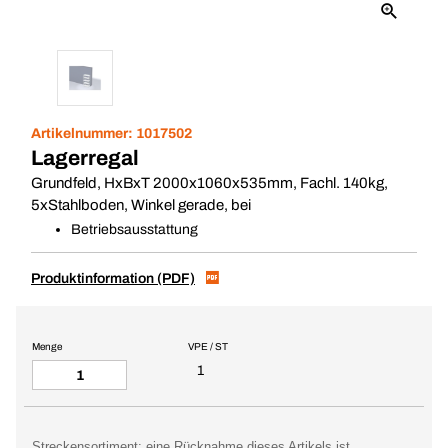
Artikelnummer:
1017502
Lagerregal
Grundfeld, HxBxT 2000x1060x535mm, Fachl. 140kg,
5xStahlboden, Winkel gerade, bei
Betriebsausstattung
Produktinformation (PDF)
Menge
VPE / ST
1
Streckensortiment: eine Rücknahme dieses Artikels ist