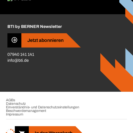
ift-Montageplaner
Handwerker-Center
Insektenschutzplaner
Nutzungsbedingungen
Regalplaner
BTI by BERNER Newsletter
Haftungsausschluss
Qualitätsmanagement
Jetzt abonnieren
Zertifikate
07940 141 141
CVV-Liste
info@bti.de
Corporate Responsibility
Business Conduct
AGBs
Datenschutz
Einverständnis- und Datenschutzeinstellungen
Beschwerdemanagement
Impressum
Copyright © 2026. BTI Befestigungstechnik GmbH & Co. KG. Alle
Rechte vorbehalten. Verkauf nur an Unternehmer, Gewerbetreibende,