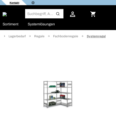
Kontakt
Sortiment
Systemlösungen
Lagerbedarf
Regale
Fachbodenregale
Systemregal