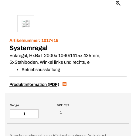
Artikelnummer:
1017415
Systemregal
Eckregal, HxBxT 2000x 1060/1415x 435mm,
5xStahlboden, Winkel links und rechts, e
Betriebsausstattung
Produktinformation (PDF)
Menge
VPE / ST
1
Streckensortiment: eine Rücknahme dieses Artikels ist