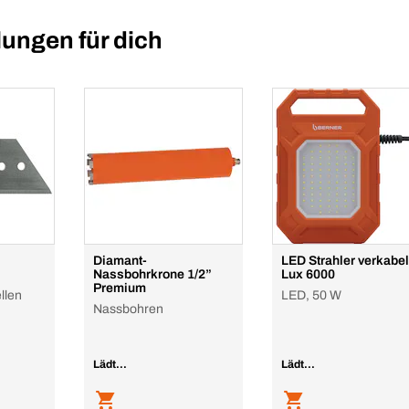
ungen für dich
Diamant-
LED Strahler verkabel
Nassbohrkrone 1/2”
Lux 6000
Premium
llen
LED, 50 W
Nassbohren
Lädt...
Lädt...