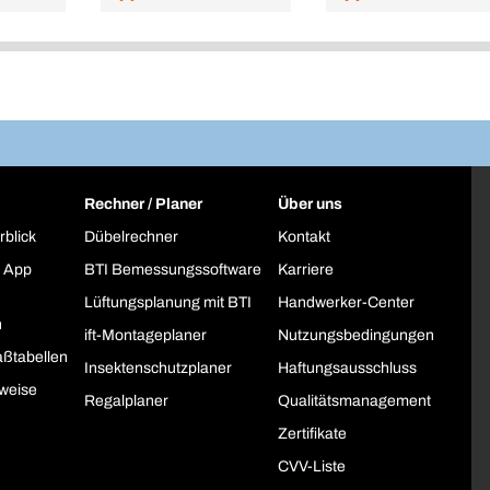
Rechner / Planer
Über uns
rblick
Dübelrechner
Kontakt
 App
BTI Bemessungssoftware
Karriere
Lüftungsplanung mit BTI
Handwerker-Center
h
ift-Montageplaner
Nutzungsbedingungen
ßtabellen
Insektenschutzplaner
Haftungsausschluss
weise
Regalplaner
Qualitätsmanagement
Zertifikate
CVV-Liste