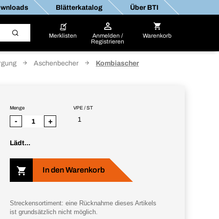
wnloads
Blätterkatalog
Über BTI
Merklisten
Anmelden /
Warenkorb
Registrieren
orgung
Aschenbecher
Kombiascher
Menge
VPE / ST
1
-
+
Lädt...
In den Warenkorb
Streckensortiment: eine Rücknahme dieses Artikels
ist grundsätzlich nicht möglich.