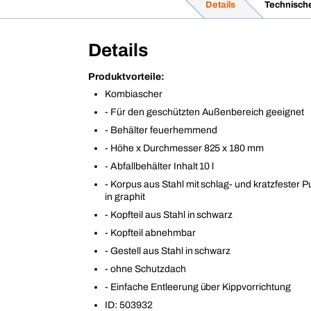
Details
Technisch
Details
Produktvorteile:
Kombiascher
- Für den geschützten Außenbereich geeignet
- Behälter feuerhemmend
- Höhe x Durchmesser 825 x 180 mm
- Abfallbehälter Inhalt 10 l
- Korpus aus Stahl mit schlag- und kratzfester 
in graphit
- Kopfteil aus Stahl in schwarz
- Kopfteil abnehmbar
- Gestell aus Stahl in schwarz
- ohne Schutzdach
- Einfache Entleerung über Kippvorrichtung
ID: 503932