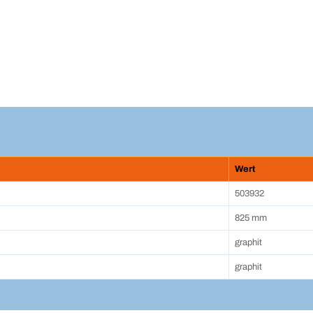
Wert
503932
825 mm
graphit
graphit