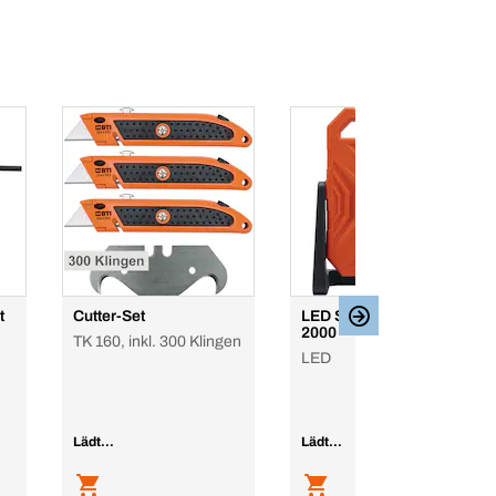
t
Cutter-Set
LED Strahler Akku Lux
2000
TK 160, inkl. 300 Klingen
LED
Lädt...
Lädt...