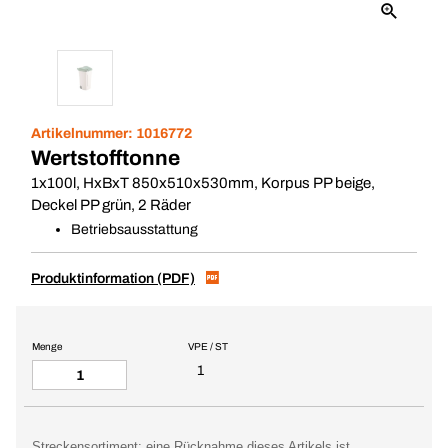
Artikelnummer:
1016772
Wertstofftonne
1x100l, HxBxT 850x510x530mm, Korpus PP beige,
Deckel PP grün, 2 Räder
Betriebsausstattung
Produktinformation (PDF)
Menge
VPE / ST
1
Streckensortiment: eine Rücknahme dieses Artikels ist