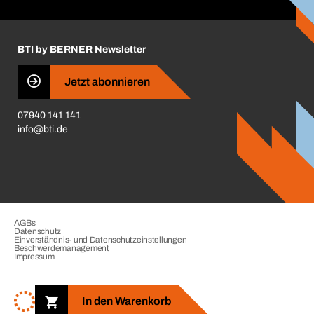
Handwerker-Center
Insektenschutzplaner
Nutzungsbedingungen
Regalplaner
BTI by BERNER Newsletter
Haftungsausschluss
Qualitätsmanagement
Jetzt abonnieren
Zertifikate
07940 141 141
CVV-Liste
info@bti.de
Corporate Responsibility
Business Conduct
AGBs
Datenschutz
Einverständnis- und Datenschutzeinstellungen
Beschwerdemanagement
Impressum
Copyright © 2026. BTI Befestigungstechnik GmbH & Co. KG. Alle
Rechte vorbehalten. Verkauf nur an Unternehmer, Gewerbetreibende,
In den Warenkorb
Freiberufler und öffentliche Institutionen.