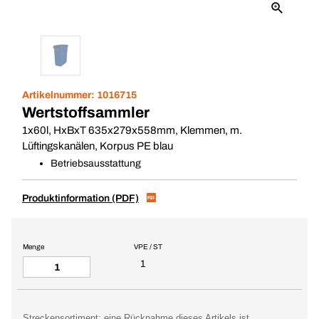
Artikelnummer:
1016715
Wertstoffsammler
1x60l, HxBxT 635x279x558mm, Klemmen, m.
Lüftingskanälen, Korpus PE blau
Betriebsausstattung
Produktinformation (PDF)
Menge
VPE / ST
1
Streckensortiment: eine Rücknahme dieses Artikels ist