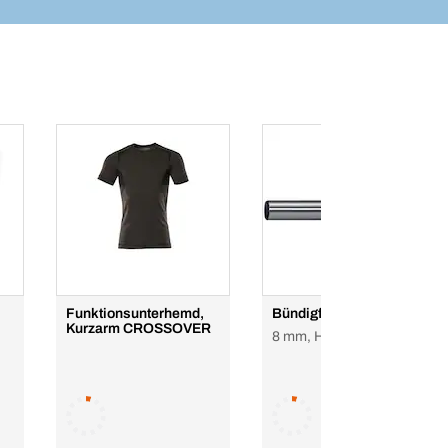
Funktionsunterhemd,
Bündigfräser
Kurzarm CROSSOVER
8 mm, HM-Karbid