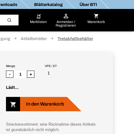
wnloads
Blätterkatalog
Über BTI
Merklisten
Anmelden /
Warenkorb
Registrieren
orgung
Abfallbehälter
Tretabfallbehälter
Menge
VPE / ST
1
-
+
Lädt...
In den Warenkorb
Streckensortiment: eine Rücknahme dieses Artikels
ist grundsätzlich nicht möglich.