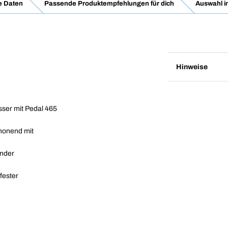
e Daten
Passende Produktempfehlungen für dich
Auswahl i
Hinweise
ser mit Pedal 465
chonend mit
ender
fester