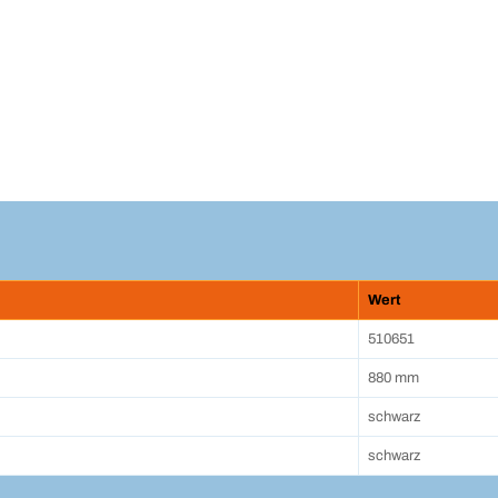
Wert
510651
880 mm
schwarz
schwarz