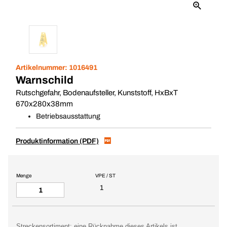
Artikelnummer:
1016491
Warnschild
Rutschgefahr, Bodenaufsteller, Kunststoff, HxBxT
670x280x38mm
Betriebsausstattung
Produktinformation (PDF)
Menge
VPE / ST
1
Streckensortiment: eine Rücknahme dieses Artikels ist