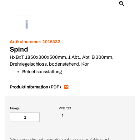
Artikelnummer:
1016432
Spind
HxBxT 1850x300x500mm, 1 Abt., Abt. B 300mm,
Drehriegelschloss, bodenstehend, Kor
Betriebsausstattung
Produktinformation (PDF)
Menge
VPE / ST
1
Streckensortiment: eine Rücknahme dieses Artikels ist