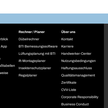
Rechner / Planer
Über uns
rblick
Dübelrechner
Kontakt
 App
BTI Bemessungssoftware
Karriere
Lüftungsplanung mit BTI
Handwerker-Center
h
ift-Montageplaner
Nutzungsbedingungen
ßtabellen
Insektenschutzplaner
Haftungsausschluss
weise
Regalplaner
Qualitätsmanagement
Zertifikate
CVV-Liste
Corporate Responsibility
Business Conduct