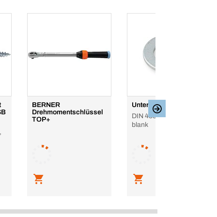
t
BERNER
Unterlegscheibe
SB
Drehmomentschlüssel
DIN 433-1, Edelstahl A2,
TOP+
blank
,