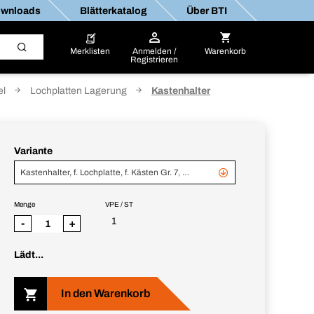
wnloads
Blätterkatalog
Über BTI
Merklisten
Anmelden /
Warenkorb
Registrieren
el
Lochplatten Lagerung
Kastenhalter
Variante
Kastenhalter, f. Lochplatte, f. Kästen Gr. 7, alufarben
Menge
VPE / ST
1
-
+
Lädt...
In den Warenkorb