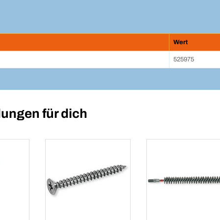
Wert
525975
ungen für dich