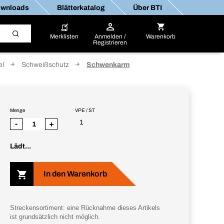
wnloads
Blätterkatalog
Über BTI
Merklisten
Anmelden /
Warenkorb
Registrieren
el
Schweißschutz
Schwenkarm
Menge
VPE / ST
1
-
+
Lädt...
In den Warenkorb
Streckensortiment: eine Rücknahme dieses Artikels
ist grundsätzlich nicht möglich.