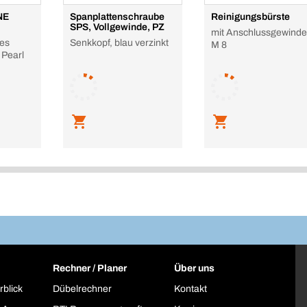
NE
Spanplattenschraube
Reinigungsbürste
SPS, Vollgewinde, PZ
mit Anschlussgewinde
ges
Senkkopf, blau verzinkt
M 8
 Pearl
Rechner / Planer
Über uns
rblick
Dübelrechner
Kontakt