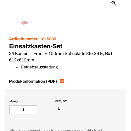
Artikelnummer:
1015889
Einsatzkasten-Set
24 Kästen, f. Front H 100mm Schublade 36x36 E, BxT
612x612mm
Betriebsausstattung
Produktinformation (PDF)
Menge
VPE / ST
1
Streckensortiment: eine Rücknahme dieses Artikels ist