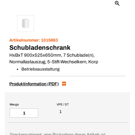
Artikelnummer:
1015863
Schubladenschrank
HxBxT 900x525x650mm, 7 Schublade(n),
Normallastauszug, 5-Stift-Wechselkern, Korp
Betriebsausstattung
Produktinformation (PDF)
Menge
VPE / ST
1
Streckensortiment: eine Rücknahme dieses Artikels ist