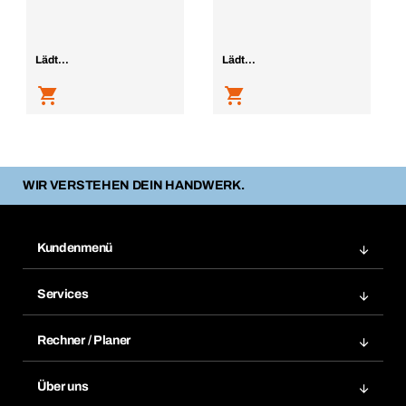
Lädt...
Lädt...
WIR VERSTEHEN DEIN HANDWERK.
Kundenmenü
Zuletzt bestellte Produkte
Services
Meine Bestellungen
Services im Überblick
Rechnungen
Rechner / Planer
BTI by BERNER App
Daueraufträge
Dübelrechner
Elektronischer Datenaustausch
Über uns
Merklisten
BTI Bemessungssoftware