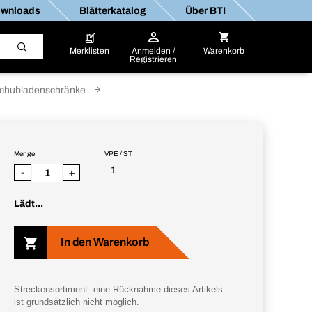
wnloads
Blätterkatalog
Über BTI
Merklisten
Anmelden /
Warenkorb
Registrieren
chubladenschränke
Menge
VPE / ST
1
-
+
Lädt...
In den Warenkorb
Streckensortiment: eine Rücknahme dieses Artikels
ist grundsätzlich nicht möglich.