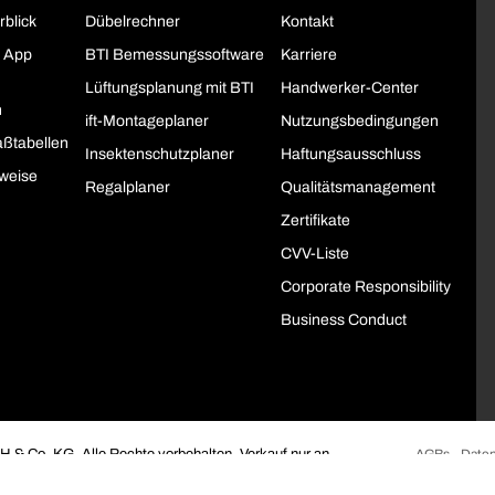
rblick
Dübelrechner
Kontakt
 App
BTI Bemessungssoftware
Karriere
Lüftungsplanung mit BTI
Handwerker-Center
h
ift-Montageplaner
Nutzungsbedingungen
ßtabellen
Insektenschutzplaner
Haftungsausschluss
weise
Regalplaner
Qualitätsmanagement
Zertifikate
CVV-Liste
Corporate Responsibility
Business Conduct
 & Co. KG. Alle Rechte vorbehalten. Verkauf nur an
AGBs
Daten
öffentliche Institutionen.