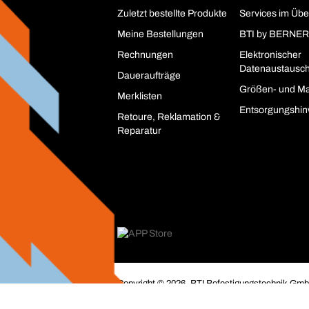
Zuletzt bestellte Produkte
Services im Übe
Meine Bestellungen
BTI by BERNER
Rechnungen
Elektronischer
Datenaustausc
Daueraufträge
Größen- und Ma
Merklisten
Entsorgungshin
Retoure, Reklamation &
Reparatur
Copyright © 2026. BTI Befestigungstechnik GmbH
Unternehmer, Gewerbetreibende, Freiberufler und 