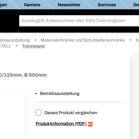
gen
Karriere
Newsletter
Services
Do
iebsausstattung
Materialschränke und Schubladenschränke
S
ETALL
Trennwand
 100/125mm, B 900mm
Betriebsausstattung
Dieses Produkt vergleichen
Produktinformation (PDF)