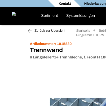
Kontakt
Niederlassun
Sortiment
Systemlösungen
Zurück zur Übersicht
Startseite
Betr
Programm THURM
Artikelnummer:
1015830
Trennwand
6 Längsteiler/14 Trennbleche, f. Front H