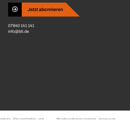
Jetzt abonnieren
07940 141 141
info@bti.de
schutz
Einverständnis- und
Beschwerdemanagement
Impressum
Datenschutzeinstellungen