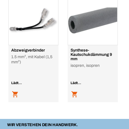
Abzweigverbinder
Synthese-
Kautschukdämmung 9
1.5 mm², mit Kabel (1,5
mm
mm²)
isopren, isopren
Lädt...
Lädt...
WIR VERSTEHEN DEIN HANDWERK.