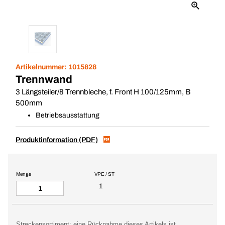
Artikelnummer:
1015828
Trennwand
3 Längsteiler/8 Trennbleche, f. Front H 100/125mm, B
500mm
Betriebsausstattung
Produktinformation (PDF)
Menge
VPE / ST
1
Streckensortiment: eine Rücknahme dieses Artikels ist