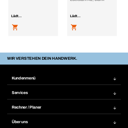
Lädt...
Lädt...
WIR VERSTEHEN DEIN HANDWERK.
Kundenmenü
Zuletzt bestellte Produkte
Services
Meine Bestellungen
Services im Überblick
Rechnungen
Rechner / Planer
BTI by BERNER App
Daueraufträge
Dübelrechner
Elektronischer Datenaustausch
Über uns
Merklisten
BTI Bemessungssoftware