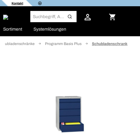
Kontakt
Sortiment
Systemlösungen
Schubladenschränke
Programm Basis Plus
Schubladenschrank