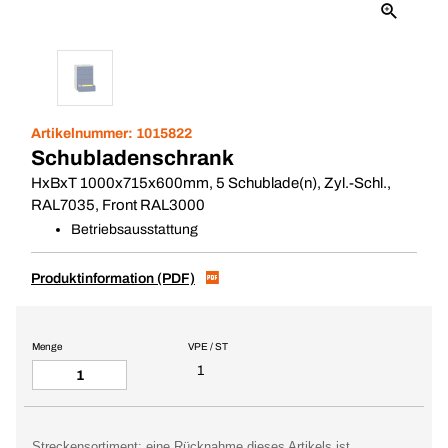
Artikelnummer:
1015822
Schubladenschrank
HxBxT 1000x715x600mm, 5 Schublade(n), Zyl.-Schl.,
RAL7035, Front RAL3000
Betriebsausstattung
Produktinformation (PDF)
Menge
VPE / ST
1
Streckensortiment: eine Rücknahme dieses Artikels ist